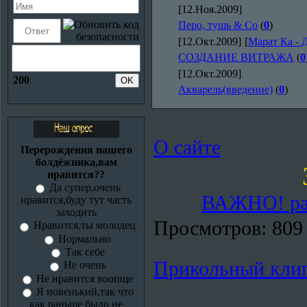
[12.Ноя.2009]
Перо, тушь & Co
(
0
)
[12.Окт.2009]
[
Марат Ка - 
СОЗДАНИЕ ВИТРАЖА
(
0
[12.Окт.2009]
200
Акварель(введение)
(
0
)
О сайте
Перерождения нашего
болдёжника,вам
нравится??
Да супер,очень
ВАЖНО! раз
нравится,буду тут часть
заходить
Просмотров:
809
Нравится,ты молодец
Нормально
Так себе
Прикольный клип
Не очень
Не нравится воопще
Я новенький,так что
как раньше было не