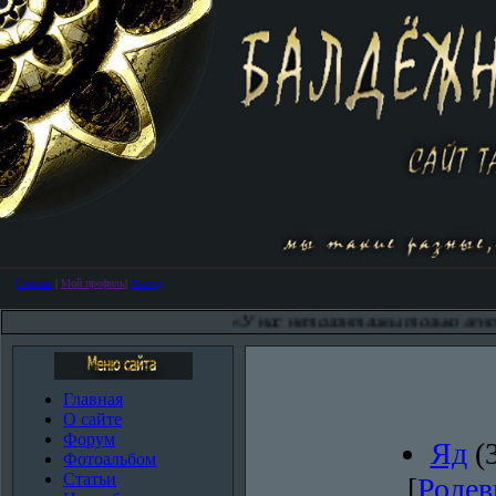
Главная
|
Мой профиль
|
Выход
«У нас неталантливы только лентяи!» Не по
Главная
О сайте
Форум
Яд
(
Фотоальбом
Статьи
[
Ролев