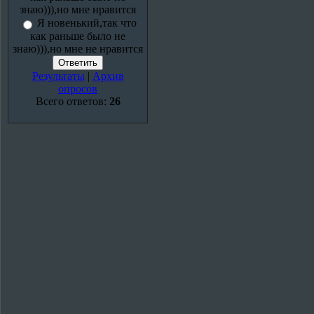
знаю))),но мне нравится
Я новенький,так что
как раньше было не
знаю))),но мне не нравится
Результаты
|
Архив
опросов
Всего ответов:
26