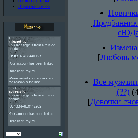
Наши баннеры
Обратная связь
Новички
[
Предбанник
сЮДа
Измена.
[
Любовь м
Все мужчин
(??)
(
[
Девочки снов