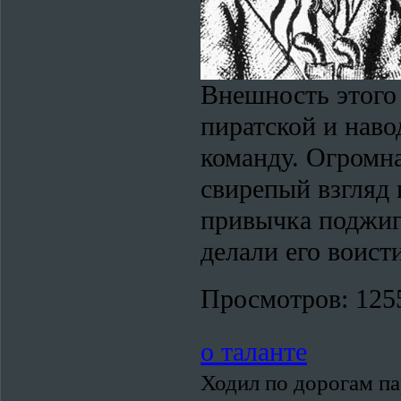
Внешность этого 
пиратской и наво
команду. Огромна
свирепый взгляд 
привычка поджиг
делали его воист
Просмотров:
125
о таланте
Ходил по дорогам пар