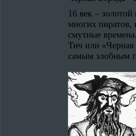
16 век – золотой
многих пиратов, 
смутные времена
Тич или «Черная 
самым злобным п